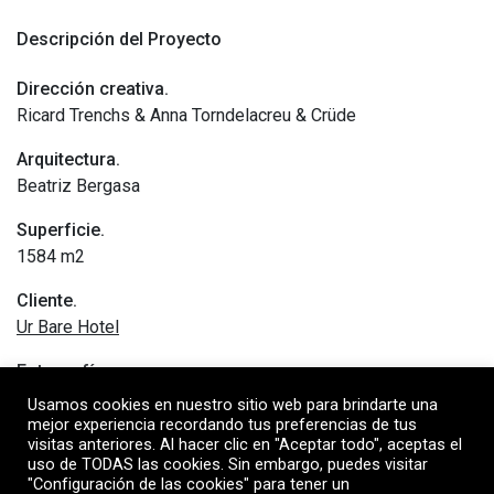
Descripción del Proyecto
Dirección creativa.
Ricard Trenchs & Anna Torndelacreu & Crüde
Arquitectura.
Beatriz Bergasa
Superficie.
1584 m2
Cliente.
Ur Bare Hotel
Fotografía.
Enric Badrinas
Usamos cookies en nuestro sitio web para brindarte una
mejor experiencia recordando tus preferencias de tus
Publicaciones
(+)
visitas anteriores. Al hacer clic en "Aceptar todo", aceptas el
uso de TODAS las cookies. Sin embargo, puedes visitar
"Configuración de las cookies" para tener un
Memoria del proyecto
(+)